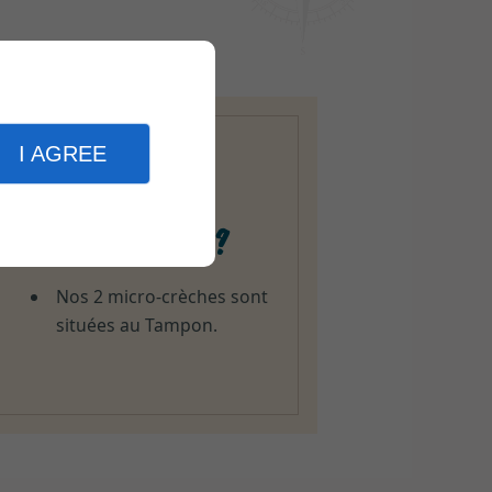
I AGREE
Où nous trouver ?
Nos 2 micro-crèches sont
situées au Tampon.