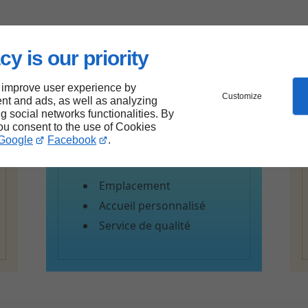
cy is our priority
 improve user experience by
Customize
nt and ads, as well as analyzing
ng social networks functionalities. By
you consent to the use of Cookies
Google
Facebook
.
Nos plus
Emplacement
Accueil personnalisé
Service de qualité