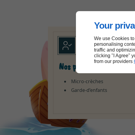
Your priva
We use Cookies to
personalising conte
traffic and optimizi
clicking "I Agree" 
from our providers
Nos prestations
Micro-crèches
Garde-d’enfants