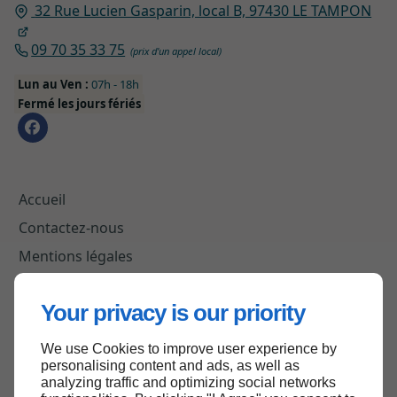
32 Rue Lucien Gasparin, local B, 97430 LE TAMPON
09 70 35 33 75
Lun au Ven :
07h - 18h
Fermé les jours fériés
Accueil
Contactez-nous
Mentions légales
Plan du site
Your privacy is our priority
We use Cookies to improve user experience by
Haut de page
personalising content and ads, as well as
analyzing traffic and optimizing social networks